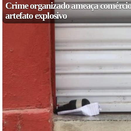
Crime organizado ameaça comércio
artefato explosivo