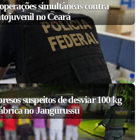
 operações simultâneas contra
ntojuvenil no Ceará
resos suspeitos de desviar 100 kg
fábrica no Jangurussu