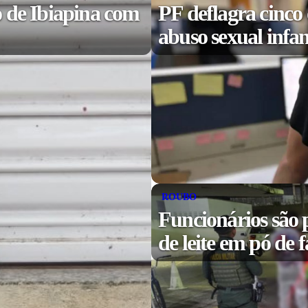
 de Ibiapina com
PF deflagra cinco
abuso sexual infa
ROUBO
Funcionários são p
de leite em pó de 