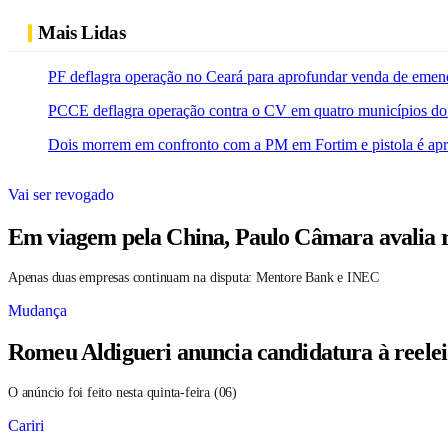
Mais Lidas
PF deflagra operação no Ceará para aprofundar venda de emen
PCCE deflagra operação contra o CV em quatro municípios do
Dois morrem em confronto com a PM em Fortim e pistola é ap
Vai ser revogado
Em viagem pela China, Paulo Câmara avalia r
Apenas duas empresas continuam na disputa: Mentore Bank e INEC
Mudança
Romeu Aldigueri anuncia candidatura à reele
O anúncio foi feito nesta quinta-feira (06)
Cariri