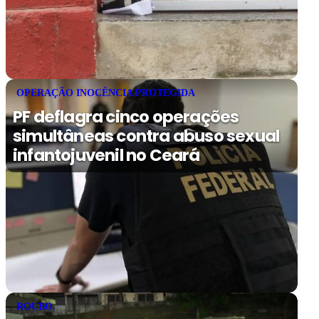
OPERAÇÃO INOCÊNCIA PROTEGIDA
PF deflagra cinco operações
simultâneas contra abuso sexual
infantojuvenil no Ceará
ROUBO