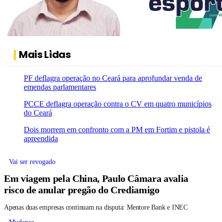
Mais Lidas
PF deflagra operação no Ceará para aprofundar venda de
emendas parlamentares
PCCE deflagra operação contra o CV em quatro municípios
do Ceará
Dois morrem em confronto com a PM em Fortim e pistola é
apreendida
Vai ser revogado
Em viagem pela China, Paulo Câmara avalia
risco de anular pregão do Crediamigo
Apenas duas empresas continuam na disputa: Mentore Bank e INEC