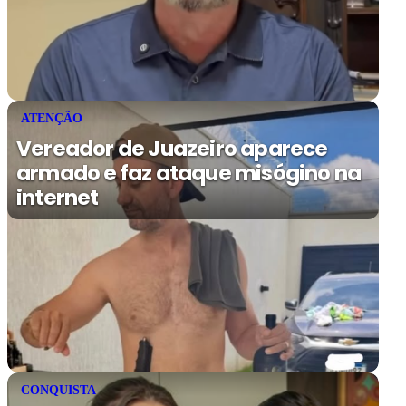
ATENÇÃO
Vereador de Juazeiro aparece
armado e faz ataque misógino na
internet
CONQUISTA