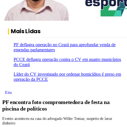
Mais Lidas
PF deflagra operação no Ceará para aprofundar venda de
emendas parlamentares
PCCE deflagra operação contra o CV em quatro municípios
do Ceará
Líder do CV investigado por ordenar homicídios é preso em
operação da PCCE
Eita
PF encontra foto comprometedora de festa na
piscina de políticos
Evento aconteceu na casa do advogado Willer Tomaz, suspeito de lavar
dinheiro