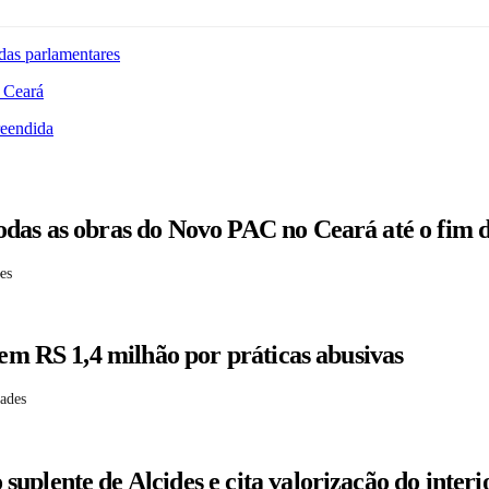
das parlamentares
 Ceará
reendida
odas as obras do Novo PAC no Ceará até o fim 
es
 em RS 1,4 milhão por práticas abusivas
dades
plente de Alcides e cita valorização do interi