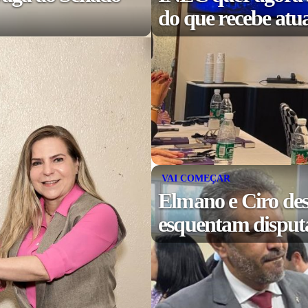
do que recebe atu
VAI COMEÇAR
Elmano e Ciro des
esquentam disputa