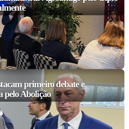
almente
tacam primeiro debate e
 pelo Abolição