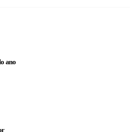
do ano
or