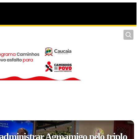
Pesquis
dministrar Agroamigo pelo triplo