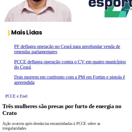
Mais Lidas
PF deflagra operação no Ceará para aprofundar venda de
emendas parlamentares
PCCE deflagra operação contra o CV em quatro municípios
do Ceará
Dois morrem em confronto com a PM em Fortim e pistola é
apreendida
PCCE e Enel
Três mulheres são presas por furto de energia no
Crato
Ação ocorreu após denúncias encaminhadas à PCCE sobre as
irregularidades