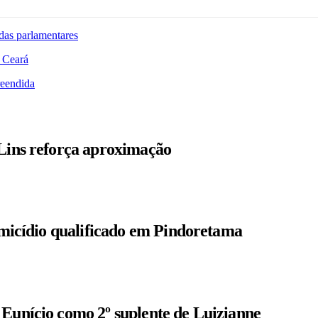
das parlamentares
 Ceará
reendida
 Lins reforça aproximação
homicídio qualificado em Pindoretama
 Eunício como 2º suplente de Luizianne