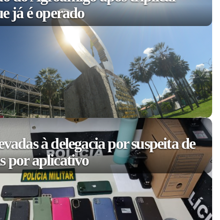
ue já é operado
evadas à delegacia por suspeita de
 por aplicativo