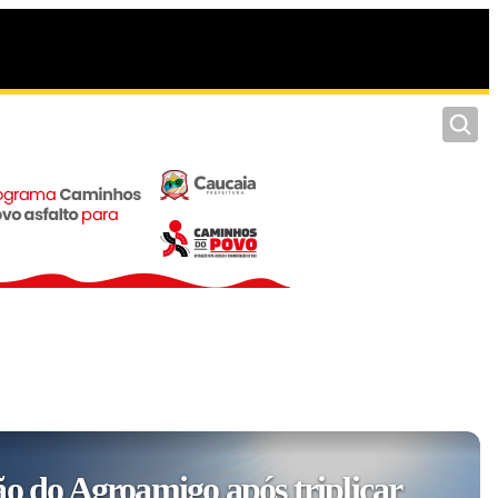
Pesquis
ão do Agroamigo após triplicar