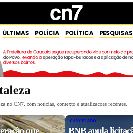
ÚLTIMAS
POLÍCIA
POLÍTICA
PESQUISAS
taleza
a no CN7, com noticias, contexto e atualizacoes recentes.
CANCELADO
eração que
BNB anula licitaç