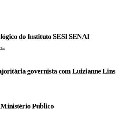
lógico do Instituto SESI SENAI
das
oritária governista com Luizianne Lins
 Ministério Público