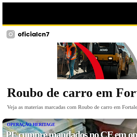
oficialcn7
Roubo de carro em For
Veja as materias marcadas com Roubo de carro em Fortalez
OPERAÇÃO HERITAGE
PF cumpre mandados no CE em op