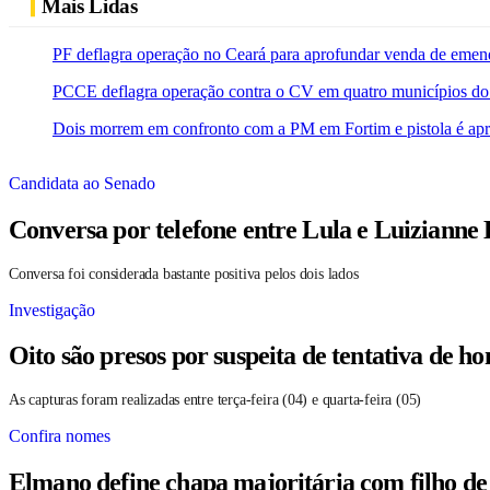
Mais Lidas
PF deflagra operação no Ceará para aprofundar venda de emen
PCCE deflagra operação contra o CV em quatro municípios do
Dois morrem em confronto com a PM em Fortim e pistola é ap
Candidata ao Senado
Conversa por telefone entre Lula e Luizianne
Conversa foi considerada bastante positiva pelos dois lados
Investigação
Oito são presos por suspeita de tentativa de 
As capturas foram realizadas entre terça-feira (04) e quarta-feira (05)
Confira nomes
Elmano define chapa majoritária com filho de