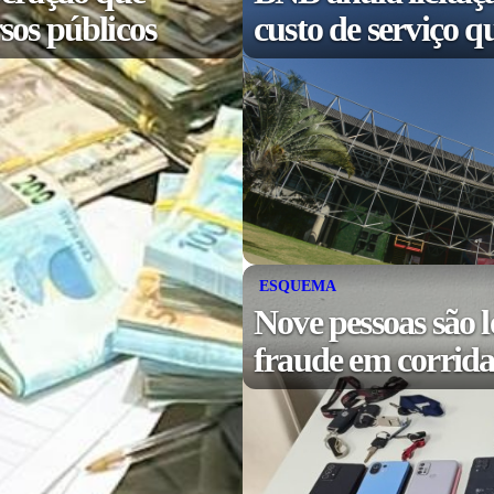
sos públicos
custo de serviço q
ESQUEMA
Nove pessoas são l
fraude em corridas