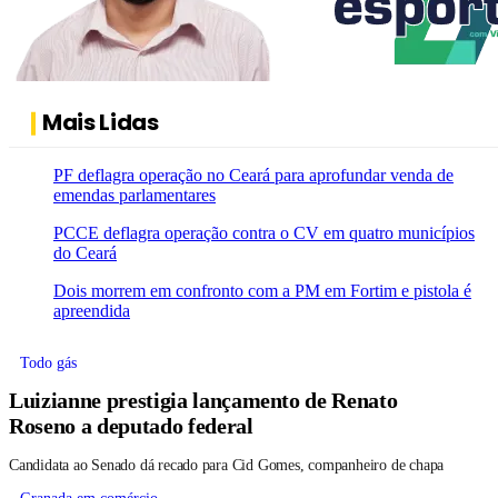
Mais Lidas
PF deflagra operação no Ceará para aprofundar venda de
emendas parlamentares
PCCE deflagra operação contra o CV em quatro municípios
do Ceará
Dois morrem em confronto com a PM em Fortim e pistola é
apreendida
Todo gás
Luizianne prestigia lançamento de Renato
Roseno a deputado federal
Candidata ao Senado dá recado para Cid Gomes, companheiro de chapa