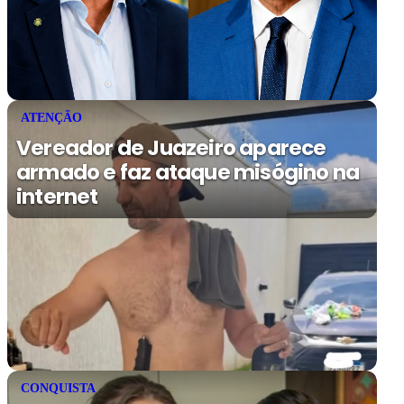
ATENÇÃO
Vereador de Juazeiro aparece
armado e faz ataque misógino na
internet
CONQUISTA