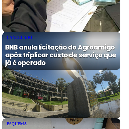
CANCELADO
BNB anula licitação do Agroamigo
após triplicar custo de serviço que
já é operado
ESQUEMA