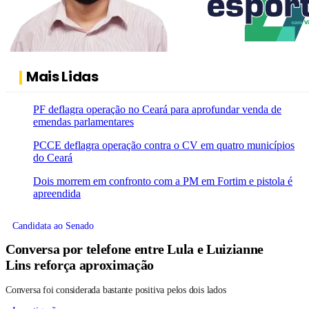
Mais Lidas
PF deflagra operação no Ceará para aprofundar venda de
emendas parlamentares
PCCE deflagra operação contra o CV em quatro municípios
do Ceará
Dois morrem em confronto com a PM em Fortim e pistola é
apreendida
Candidata ao Senado
Conversa por telefone entre Lula e Luizianne
Lins reforça aproximação
Conversa foi considerada bastante positiva pelos dois lados