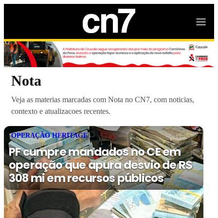
Nota
Veja as materias marcadas com Nota no CN7, com noticias,
contexto e atualizacoes recentes.
OPERAÇÃO HERITAGE
PF cumpre mandados no CE em
operação que apura desvio de R$
308 mi em recursos públicos