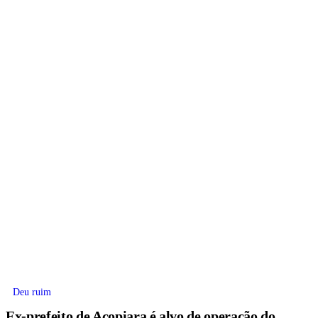
Deu ruim
Ex-prefeito de Acopiara é alvo de operação do