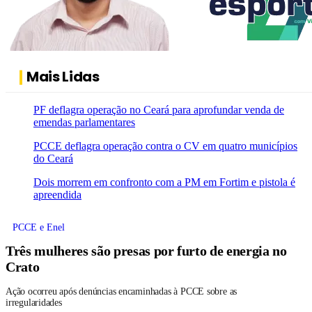
Mais Lidas
PF deflagra operação no Ceará para aprofundar venda de
emendas parlamentares
PCCE deflagra operação contra o CV em quatro municípios
do Ceará
Dois morrem em confronto com a PM em Fortim e pistola é
apreendida
PCCE e Enel
Três mulheres são presas por furto de energia no
Crato
Ação ocorreu após denúncias encaminhadas à PCCE sobre as
irregularidades