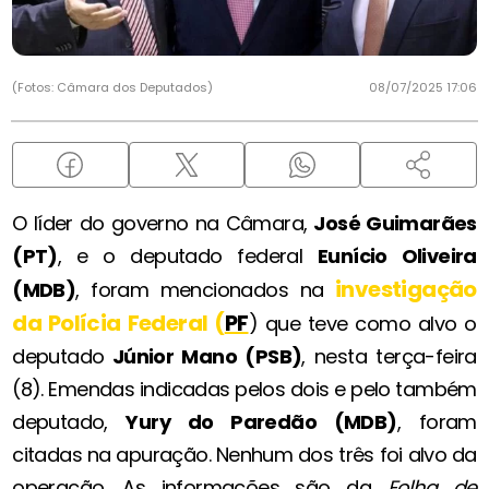
(Fotos: Câmara dos Deputados)
08/07/2025 17:06
O líder do governo na Câmara,
José Guimarães
(PT)
, e o deputado federal
Eunício Oliveira
investigação
(MDB)
, foram mencionados na
da Polícia Federal (
PF
) que teve como alvo o
deputado
Júnior Mano (PSB)
, nesta terça-feira
(8). Emendas indicadas pelos dois e pelo também
deputado,
Yury do Paredão (MDB)
, foram
citadas na apuração. Nenhum dos três foi alvo da
operação. As informações são da
Folha de