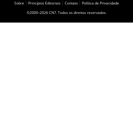
Sobre
|
Princípios Editoriais
|
Contato
|
Política de Privacidade
©2000–2026 CN7. Todos os direitos reservados.