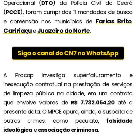
Operacional (
DTO
) da Polícia Civil do Ceará
(
PCCE
), foram cumpridos 11 mandados de busca
Farias Brito
e apreensão nos municípios de
,
Caririaçu
Juazeiro do Norte
e
.
Siga o canal do CN7 no WhatsApp
A Procap investiga superfaturamento e
inexecução contratual na prestação de serviços
de limpeza pública na cidade, em um contrato
que envolve valores de
R$ 7.732.054,20
até a
presente data. O MPCE apura, ainda, a suspeita de
outros crimes, como peculato,
falsidade
ideológica
e
associação criminosa
.