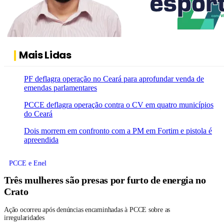
Mais Lidas
PF deflagra operação no Ceará para aprofundar venda de
emendas parlamentares
PCCE deflagra operação contra o CV em quatro municípios
do Ceará
Dois morrem em confronto com a PM em Fortim e pistola é
apreendida
PCCE e Enel
Três mulheres são presas por furto de energia no
Crato
Ação ocorreu após denúncias encaminhadas à PCCE sobre as
irregularidades