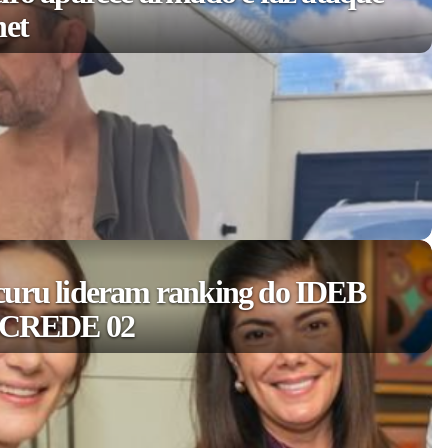
net
curu lideram ranking do IDEB
a CREDE 02