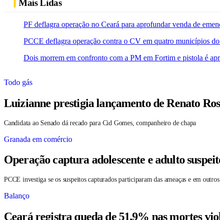
Mais Lidas
PF deflagra operação no Ceará para aprofundar venda de emen
PCCE deflagra operação contra o CV em quatro municípios do
Dois morrem em confronto com a PM em Fortim e pistola é ap
Todo gás
Luizianne prestigia lançamento de Renato Ros
Candidata ao Senado dá recado para Cid Gomes, companheiro de chapa
Granada em comércio
Operação captura adolescente e adulto suspei
PCCE investiga se os suspeitos capturados participaram das ameaças e em outros
Balanço
Ceará registra queda de 51,9% nas mortes vio