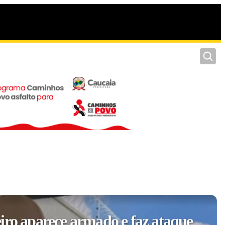
Pesquis
iro aparece armado e faz ataque