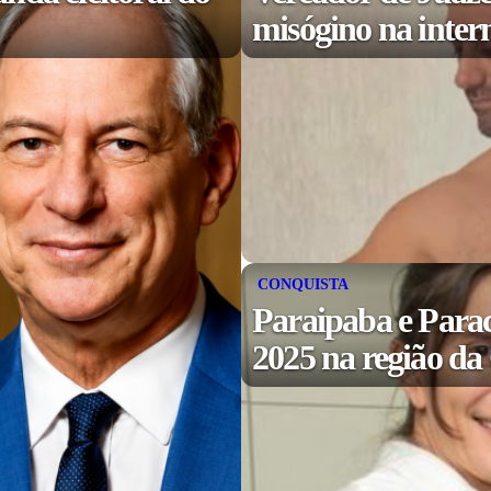
misógino na inter
CONQUISTA
Paraipaba e Para
2025 na região d