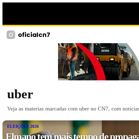
oficialcn7
uber
Veja as materias marcadas com uber no CN7, com noticias,
ELEIÇÕES 2026
Elmano tem mais tempo de propagan