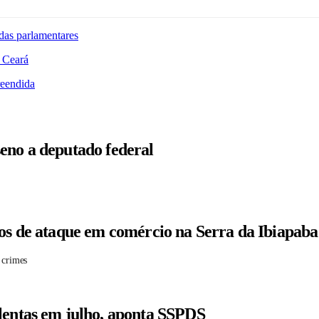
das parlamentares
 Ceará
reendida
eno a deputado federal
tos de ataque em comércio na Serra da Ibiapaba
 crimes
lentas em julho, aponta SSPDS