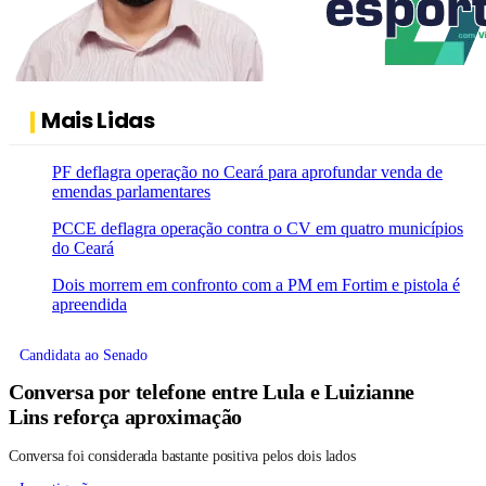
Mais Lidas
PF deflagra operação no Ceará para aprofundar venda de
emendas parlamentares
PCCE deflagra operação contra o CV em quatro municípios
do Ceará
Dois morrem em confronto com a PM em Fortim e pistola é
apreendida
Candidata ao Senado
Conversa por telefone entre Lula e Luizianne
Lins reforça aproximação
Conversa foi considerada bastante positiva pelos dois lados