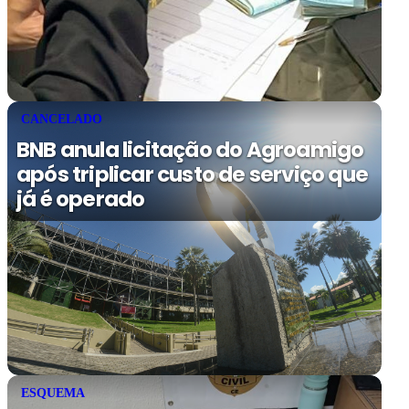
CANCELADO
BNB anula licitação do Agroamigo
após triplicar custo de serviço que
já é operado
ESQUEMA