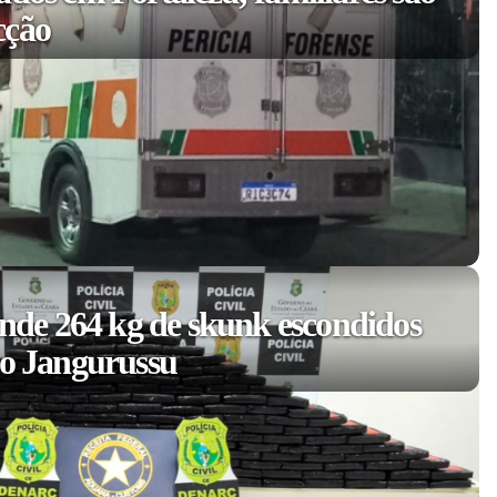
cção
eende 264 kg de skunk escondidos
no Jangurussu