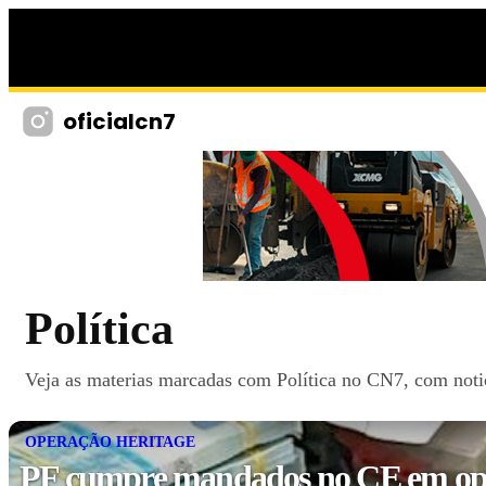
oficialcn7
Política
Veja as materias marcadas com Política no CN7, com notici
OPERAÇÃO HERITAGE
PF cumpre mandados no CE em op