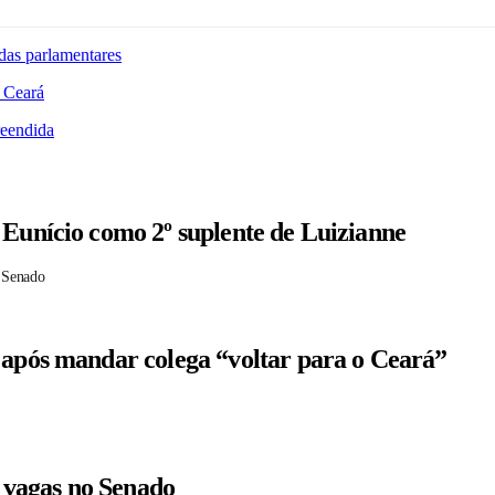
das parlamentares
 Ceará
reendida
 Eunício como 2º suplente de Luizianne
 Senado
 após mandar colega “voltar para o Ceará”
r vagas no Senado