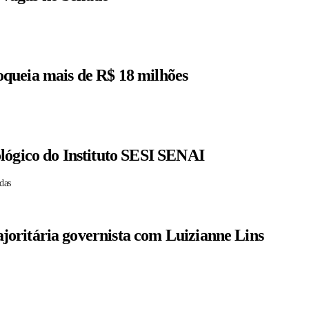
queia mais de R$ 18 milhões
lógico do Instituto SESI SENAI
das
oritária governista com Luizianne Lins