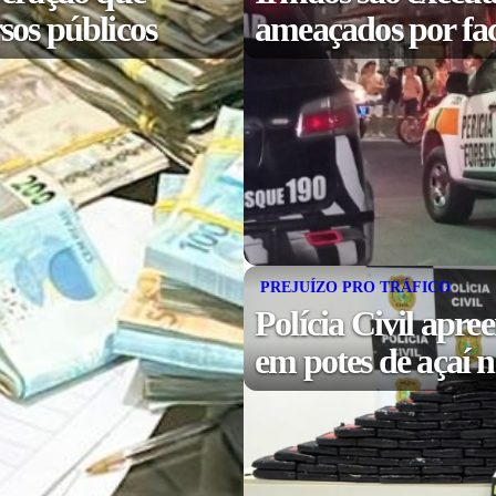
sos públicos
ameaçados por fa
PREJUÍZO PRO TRÁFICO
Polícia Civil apr
em potes de açaí 