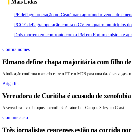
Mais Lidas
PF deflagra operação no Ceará para aprofundar venda de emen
PCCE deflagra operação contra o CV em quatro municípios do
Dois morrem em confronto com a PM em Fortim e pistola é ap
Confira nomes
Elmano define chapa majoritária com filho de
A indicação confirma o acordo entre o PT e o MDB para uma das duas vagas ao
Briga feia
Vereadora de Curitiba é acusada de xenofobia
A vereadora alvo da suposta xenofobia é natural de Campos Sales, no Ceará
Comunicação
Três jornalistas cearenses estão na corrida po