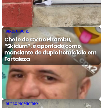
DIRETO DO RJ
Chefe do CV no Pirambu,
“Skidum”, é apontado como
mandante de duplo homicídio em
Fortaleza
DUPLO HOMICÍDIO