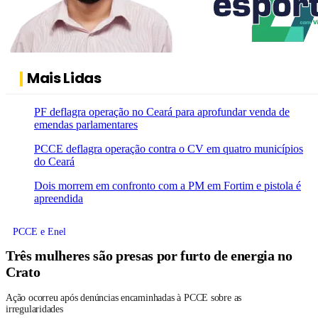
Mais Lidas
PF deflagra operação no Ceará para aprofundar venda de
emendas parlamentares
PCCE deflagra operação contra o CV em quatro municípios
do Ceará
Dois morrem em confronto com a PM em Fortim e pistola é
apreendida
PCCE e Enel
Três mulheres são presas por furto de energia no
Crato
Ação ocorreu após denúncias encaminhadas à PCCE sobre as
irregularidades