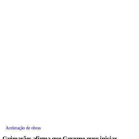
Aceleração de obras
Guimarães afirma que Governo quer iniciar