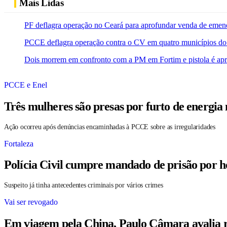
Mais Lidas
PF deflagra operação no Ceará para aprofundar venda de emen
PCCE deflagra operação contra o CV em quatro municípios do
Dois morrem em confronto com a PM em Fortim e pistola é ap
PCCE e Enel
Três mulheres são presas por furto de energia
Ação ocorreu após denúncias encaminhadas à PCCE sobre as irregularidades
Fortaleza
Polícia Civil cumpre mandado de prisão por h
Suspeito já tinha antecedentes criminais por vários crimes
Vai ser revogado
Em viagem pela China, Paulo Câmara avalia r