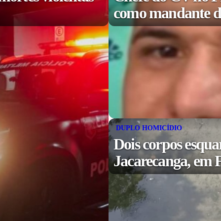
como mandante de
DUPLO HOMICÍDIO
Dois corpos esqua
Jacarecanga, em F