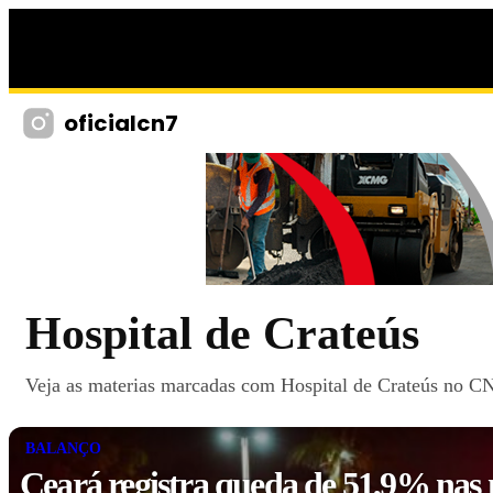
oficialcn7
Hospital de Crateús
Veja as materias marcadas com Hospital de Crateús no CN7
BALANÇO
Ceará registra queda de 51,9% nas 