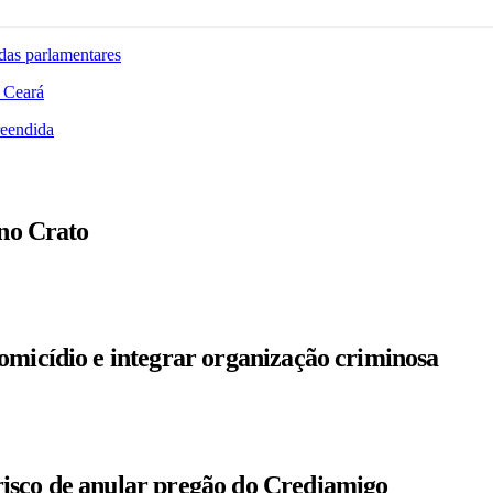
das parlamentares
 Ceará
reendida
 no Crato
omicídio e integrar organização criminosa
isco de anular pregão do Crediamigo