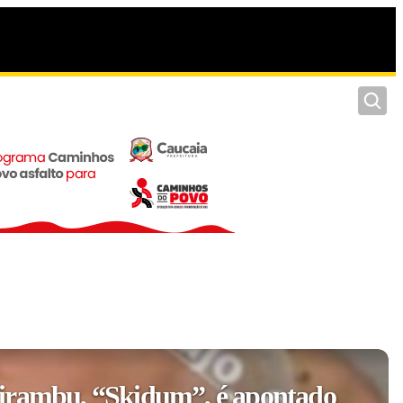
Pesquis
irambu, “Skidum”, é apontado