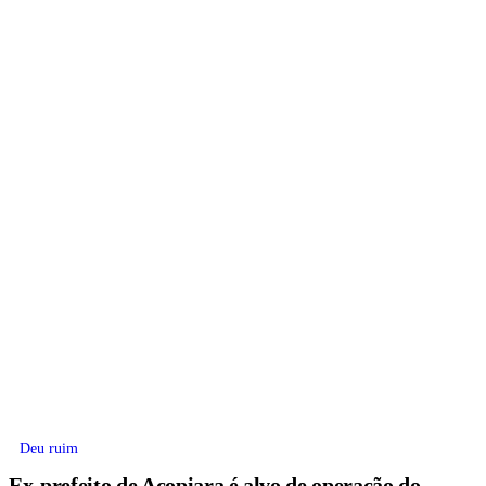
Deu ruim
Ex-prefeito de Acopiara é alvo de operação do