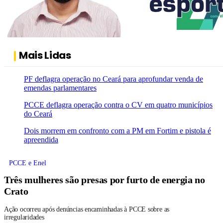
Mais Lidas
PF deflagra operação no Ceará para aprofundar venda de
emendas parlamentares
PCCE deflagra operação contra o CV em quatro municípios
do Ceará
Dois morrem em confronto com a PM em Fortim e pistola é
apreendida
PCCE e Enel
Três mulheres são presas por furto de energia no
Crato
Ação ocorreu após denúncias encaminhadas à PCCE sobre as
irregularidades