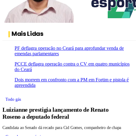
Mais Lidas
PF deflagra operação no Ceará para aprofundar venda de
emendas parlamentares
PCCE deflagra operação contra o CV em quatro municípios
do Ceará
Dois morrem em confronto com a PM em Fortim e pistola é
apreendida
Todo gás
Luizianne prestigia lançamento de Renato
Roseno a deputado federal
Candidata ao Senado dá recado para Cid Gomes, companheiro de chapa