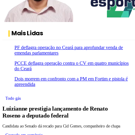
Mais Lidas
PF deflagra operação no Ceará para aprofundar venda de
emendas parlamentares
PCCE deflagra operação contra o CV em quatro municípios
do Ceará
Dois morrem em confronto com a PM em Fortim e pistola é
apreendida
Todo gás
Luizianne prestigia lançamento de Renato
Roseno a deputado federal
Candidata ao Senado dá recado para Cid Gomes, companheiro de chapa