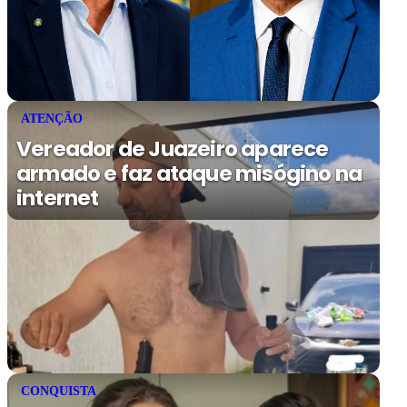
ATENÇÃO
Vereador de Juazeiro aparece
armado e faz ataque misógino na
internet
CONQUISTA