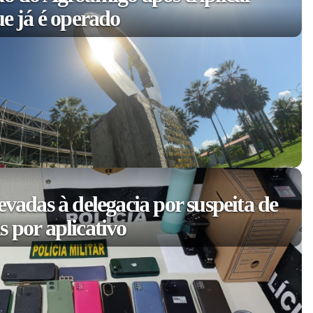
ue já é operado
evadas à delegacia por suspeita de
 por aplicativo