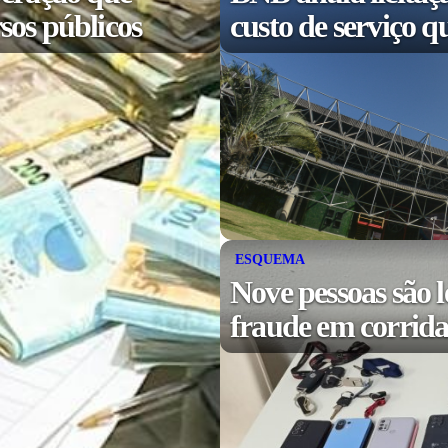
sos públicos
custo de serviço q
ESQUEMA
Nove pessoas são l
fraude em corridas