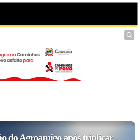
Pesquis
ão do Agroamigo após triplicar