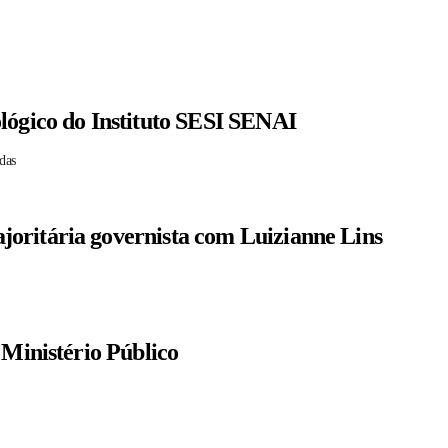
lógico do Instituto SESI SENAI
das
oritária governista com Luizianne Lins
 Ministério Público