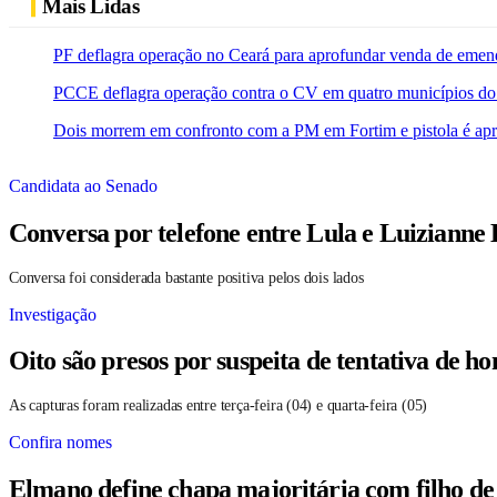
Mais Lidas
PF deflagra operação no Ceará para aprofundar venda de emen
PCCE deflagra operação contra o CV em quatro municípios do
Dois morrem em confronto com a PM em Fortim e pistola é ap
Candidata ao Senado
Conversa por telefone entre Lula e Luizianne
Conversa foi considerada bastante positiva pelos dois lados
Investigação
Oito são presos por suspeita de tentativa de 
As capturas foram realizadas entre terça-feira (04) e quarta-feira (05)
Confira nomes
Elmano define chapa majoritária com filho de