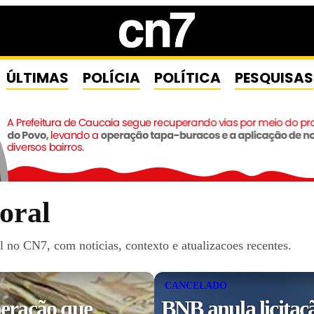
ÚLTIMAS
POLÍCIA
POLÍTICA
PESQUISAS
oral
 no CN7, com noticias, contexto e atualizacoes recentes.
CANCELADO
eração que
BNB anula licitaç