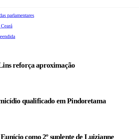
das parlamentares
 Ceará
reendida
 Lins reforça aproximação
homicídio qualificado em Pindoretama
 Eunício como 2º suplente de Luizianne