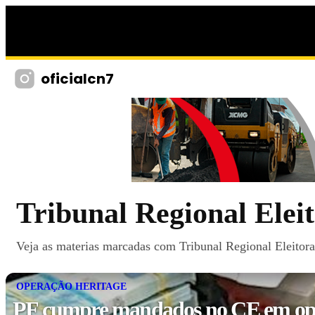
oficialcn7
Tribunal Regional Eleit
Veja as materias marcadas com Tribunal Regional Eleitoral
OPERAÇÃO HERITAGE
PF cumpre mandados no CE em op