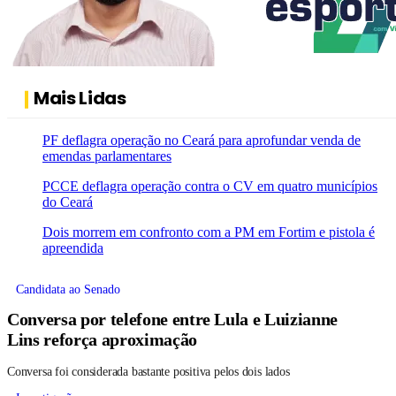
Mais Lidas
PF deflagra operação no Ceará para aprofundar venda de
emendas parlamentares
PCCE deflagra operação contra o CV em quatro municípios
do Ceará
Dois morrem em confronto com a PM em Fortim e pistola é
apreendida
Candidata ao Senado
Conversa por telefone entre Lula e Luizianne
Lins reforça aproximação
Conversa foi considerada bastante positiva pelos dois lados