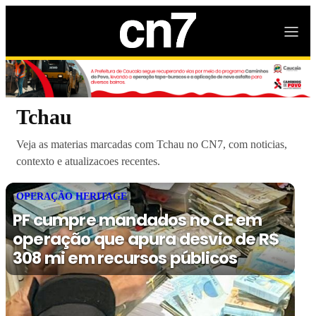
Tchau
Veja as materias marcadas com Tchau no CN7, com noticias,
contexto e atualizacoes recentes.
OPERAÇÃO HERITAGE
PF cumpre mandados no CE em
operação que apura desvio de R$
308 mi em recursos públicos