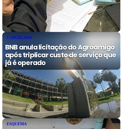
CANCELADO
BNB anula licitação do Agroamigo
após triplicar custo de serviço que
já é operado
ESQUEMA