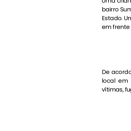
Uma crian
bairro Su
Estado. U
em frente
De acordo
local em 
vítimas, f