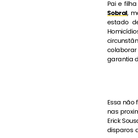
Pai e fil
Sobral
, m
estado d
Homicídio
circunst
colaborar
garantia d
Essa não f
nas proxi
Erick Sous
disparos