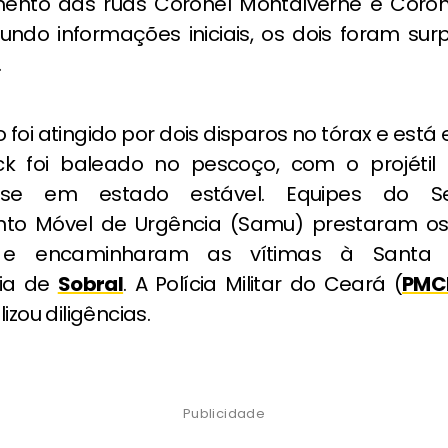
ento das ruas Coronel Montalverne e Coron
gundo informações iniciais, os dois foram sur
.
 foi atingido por dois disparos no tórax e est
ick foi baleado no pescoço, com o projétil 
-se em estado estável. Equipes do S
to Móvel de Urgência (Samu) prestaram os
s e encaminharam as vítimas à Santa
dia de
Sobral
. A Polícia Militar do Ceará (
PMC
izou diligências.
Publicidade