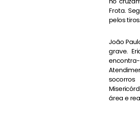
no cruzam
Frota. Se
pelos tiros
João Paulo
grave. Er
encontra
Atendimen
socorro
Misericór
área e real