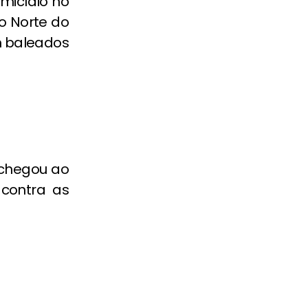
micídio no
ão Norte do
m baleados
 chegou ao
 contra as