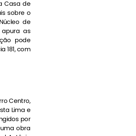
ta Casa de
is sobre o
Núcleo de
e apura as
ação pode
a 181, com
rro Centro,
sta Lima e
ingidos por
 uma obra