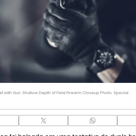
st with Gun. Shallow Depth of Field Firearm Closeup Photo. Special