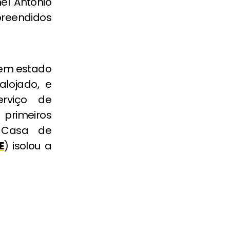
el Antônio
preendidos
á em estado
alojado, e
erviço de
 primeiros
 Casa de
E
) isolou a