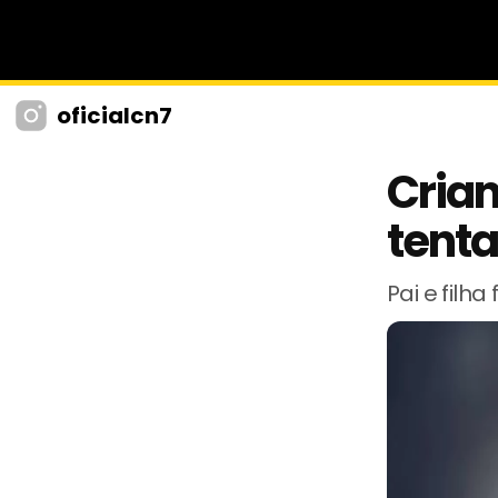
oficialcn7
Crian
tenta
Pai e filh