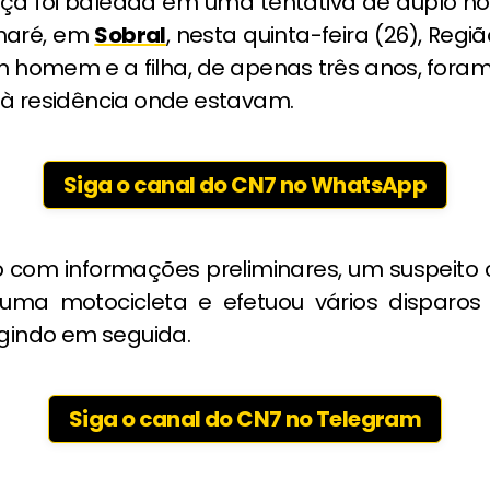
ça foi baleada em uma tentativa de duplo ho
maré, em
Sobral
, nesta quinta-feira (26), Regi
m homem e a filha, de apenas três anos, fora
 à residência onde estavam.
Siga o canal do CN7 no WhatsApp
 com informações preliminares, um suspeito
uma motocicleta e efetuou vários disparos
ugindo em seguida.
Siga o canal do CN7 no Telegram