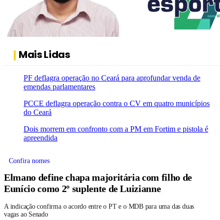
Mais Lidas
PF deflagra operação no Ceará para aprofundar venda de
emendas parlamentares
PCCE deflagra operação contra o CV em quatro municípios
do Ceará
Dois morrem em confronto com a PM em Fortim e pistola é
apreendida
Confira nomes
Elmano define chapa majoritária com filho de
Eunício como 2º suplente de Luizianne
A indicação confirma o acordo entre o PT e o MDB para uma das duas
vagas ao Senado