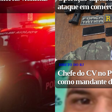
ataque em comérc
DIRETO DO RJ
Chefe do CV no P
como mandante de