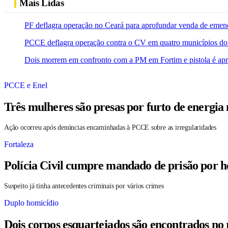
Mais Lidas
PF deflagra operação no Ceará para aprofundar venda de emen
PCCE deflagra operação contra o CV em quatro municípios do
Dois morrem em confronto com a PM em Fortim e pistola é ap
PCCE e Enel
Três mulheres são presas por furto de energia
Ação ocorreu após denúncias encaminhadas à PCCE sobre as irregularidades
Fortaleza
Polícia Civil cumpre mandado de prisão por h
Suspeito já tinha antecedentes criminais por vários crimes
Duplo homicídio
Dois corpos esquartejados são encontrados no