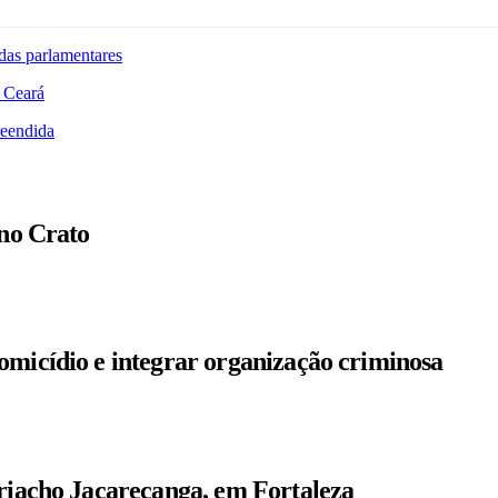
das parlamentares
 Ceará
reendida
 no Crato
omicídio e integrar organização criminosa
 riacho Jacarecanga, em Fortaleza