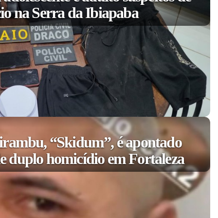
io na Serra da Ibiapaba
irambu, “Skidum”, é apontado
 duplo homicídio em Fortaleza