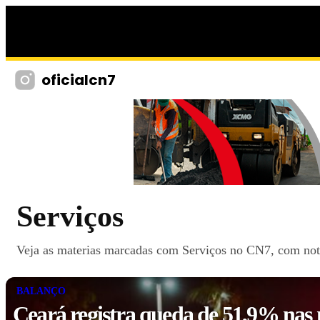
oficialcn7
Serviços
Veja as materias marcadas com Serviços no CN7, com notic
BALANÇO
Ceará registra queda de 51,9% nas 