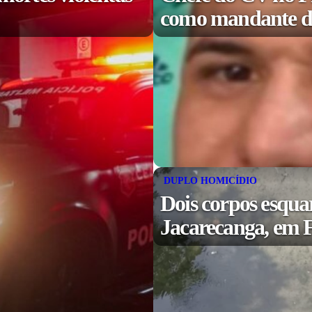
como mandante de
DUPLO HOMICÍDIO
Dois corpos esqua
Jacarecanga, em F