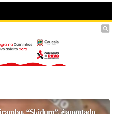
Pesquis
irambu, “Skidum”, é apontado