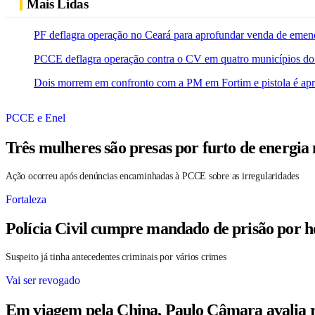
Mais Lidas
PF deflagra operação no Ceará para aprofundar venda de emen
PCCE deflagra operação contra o CV em quatro municípios do
Dois morrem em confronto com a PM em Fortim e pistola é ap
PCCE e Enel
Três mulheres são presas por furto de energia
Ação ocorreu após denúncias encaminhadas à PCCE sobre as irregularidades
Fortaleza
Polícia Civil cumpre mandado de prisão por h
Suspeito já tinha antecedentes criminais por vários crimes
Vai ser revogado
Em viagem pela China, Paulo Câmara avalia r