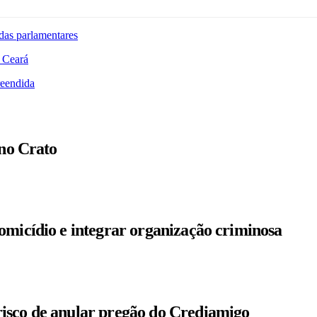
das parlamentares
 Ceará
reendida
 no Crato
omicídio e integrar organização criminosa
isco de anular pregão do Crediamigo