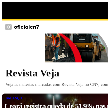
oficialcn7
Revista Veja
Veja as materias marcadas com Revista Veja no CN7, com n
BALANÇO
Ceará registra queda de 51,9% nas 