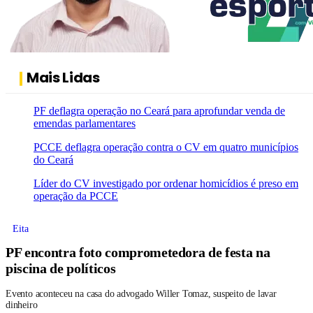
Mais Lidas
PF deflagra operação no Ceará para aprofundar venda de
emendas parlamentares
PCCE deflagra operação contra o CV em quatro municípios
do Ceará
Líder do CV investigado por ordenar homicídios é preso em
operação da PCCE
Eita
PF encontra foto comprometedora de festa na
piscina de políticos
Evento aconteceu na casa do advogado Willer Tomaz, suspeito de lavar
dinheiro