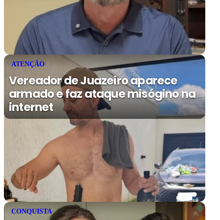
ATENÇÃO
Vereador de Juazeiro aparece
armado e faz ataque misógino na
internet
CONQUISTA