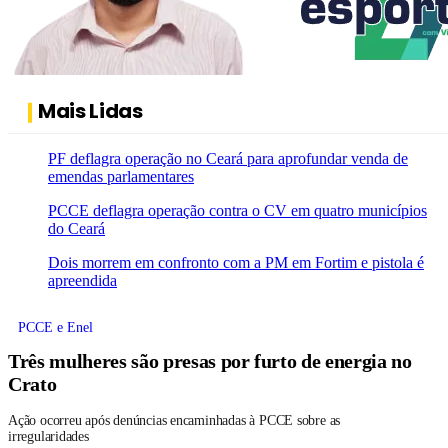
Mais Lidas
PF deflagra operação no Ceará para aprofundar venda de
emendas parlamentares
PCCE deflagra operação contra o CV em quatro municípios
do Ceará
Dois morrem em confronto com a PM em Fortim e pistola é
apreendida
PCCE e Enel
Três mulheres são presas por furto de energia no
Crato
Ação ocorreu após denúncias encaminhadas à PCCE sobre as
irregularidades