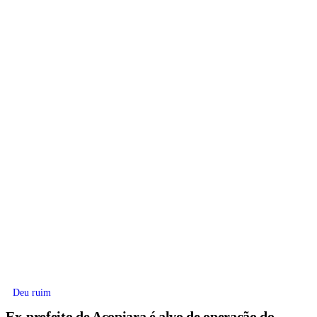
Deu ruim
Ex-prefeito de Acopiara é alvo de operação do