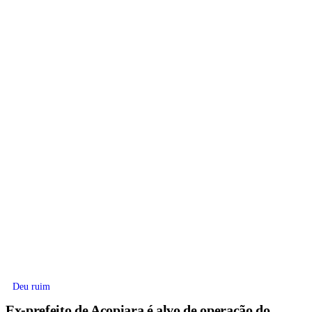
Deu ruim
Ex-prefeito de Acopiara é alvo de operação do