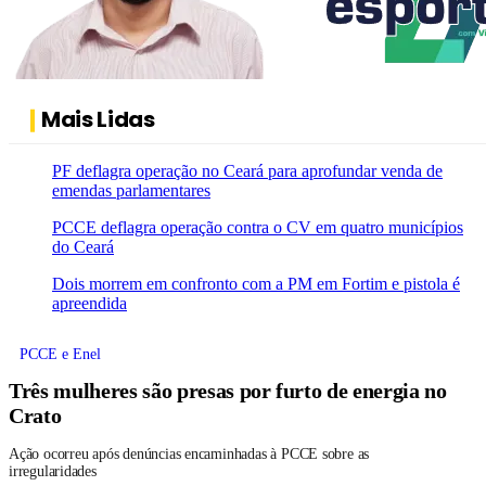
Mais Lidas
PF deflagra operação no Ceará para aprofundar venda de
emendas parlamentares
PCCE deflagra operação contra o CV em quatro municípios
do Ceará
Dois morrem em confronto com a PM em Fortim e pistola é
apreendida
PCCE e Enel
Três mulheres são presas por furto de energia no
Crato
Ação ocorreu após denúncias encaminhadas à PCCE sobre as
irregularidades