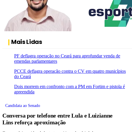
Mais Lidas
PF deflagra operação no Ceará para aprofundar venda de
emendas parlamentares
PCCE deflagra operação contra o CV em quatro municípios
do Ceará
Dois morrem em confronto com a PM em Fortim e pistola é
apreendida
Candidata ao Senado
Conversa por telefone entre Lula e Luizianne
Lins reforça aproximação