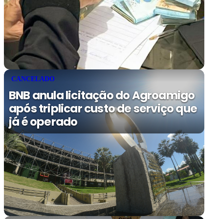
CANCELADO
BNB anula licitação do Agroamigo
após triplicar custo de serviço que
já é operado