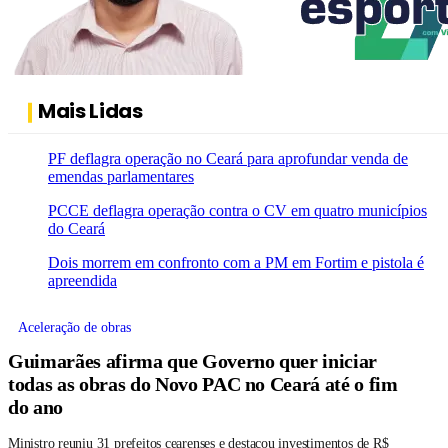
Mais Lidas
PF deflagra operação no Ceará para aprofundar venda de
emendas parlamentares
PCCE deflagra operação contra o CV em quatro municípios
do Ceará
Dois morrem em confronto com a PM em Fortim e pistola é
apreendida
Aceleração de obras
Guimarães afirma que Governo quer iniciar
todas as obras do Novo PAC no Ceará até o fim
do ano
Ministro reuniu 31 prefeitos cearenses e destacou investimentos de R$