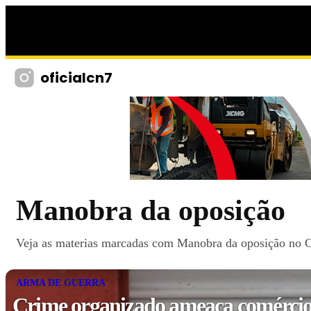
oficialcn7
Manobra da oposição
Veja as materias marcadas com Manobra da oposição no CN
ARMA DE GUERRA
Crime organizado ameaça comércio