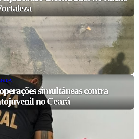
ortaleza
EGIDA
 operações simultâneas contra
ntojuvenil no Ceará