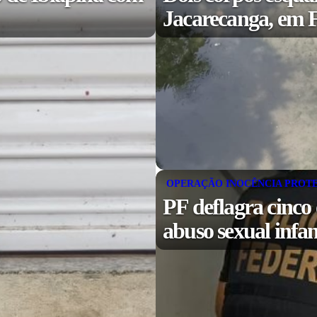
Jacarecanga, em F
OPERAÇÃO INOCÊNCIA PROT
PF deflagra cinco
abuso sexual infa