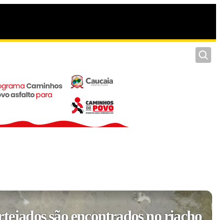
Pesquis
rtejados são encontrados no riacho