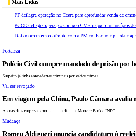
Mais Lidas
PF deflagra operação no Ceará para aprofundar venda de emen
PCCE deflagra operação contra o CV em quatro municípios do
Dois morrem em confronto com a PM em Fortim e pistola é ap
Fortaleza
Polícia Civil cumpre mandado de prisão por h
Suspeito já tinha antecedentes criminais por vários crimes
Vai ser revogado
Em viagem pela China, Paulo Câmara avalia r
Apenas duas empresas continuam na disputa: Mentore Bank e INEC
Mudança
Romeu Aldigueri anuncia candidatura à reele