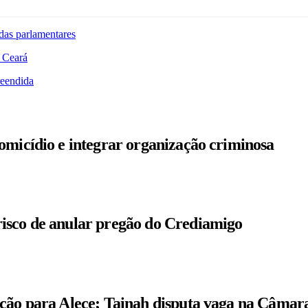
das parlamentares
 Ceará
reendida
omicídio e integrar organização criminosa
isco de anular pregão do Crediamigo
ição para Alece; Tainah disputa vaga na Câmar