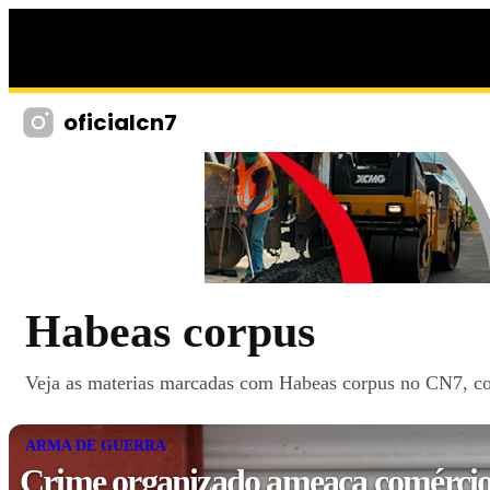
oficialcn7
Habeas corpus
Veja as materias marcadas com Habeas corpus no CN7, com 
ARMA DE GUERRA
Crime organizado ameaça comércio