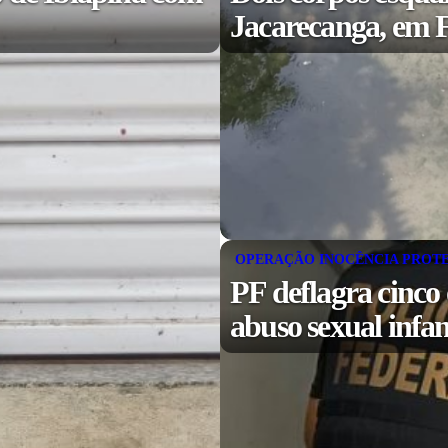
Jacarecanga, em F
OPERAÇÃO INOCÊNCIA PROT
PF deflagra cinco
abuso sexual infa