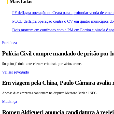
Mais Lidas
PF deflagra operação no Ceará para aprofundar venda de emen
PCCE deflagra operação contra o CV em quatro municípios do
Dois morrem em confronto com a PM em Fortim e pistola é ap
Fortaleza
Polícia Civil cumpre mandado de prisão por h
Suspeito já tinha antecedentes criminais por vários crimes
Vai ser revogado
Em viagem pela China, Paulo Câmara avalia r
Apenas duas empresas continuam na disputa: Mentore Bank e INEC
Mudança
Romeu Aldigueri anuncia candidatura à reele