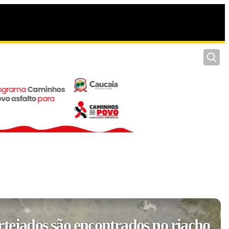
Pesquis
rtejados são encontrados no riacho