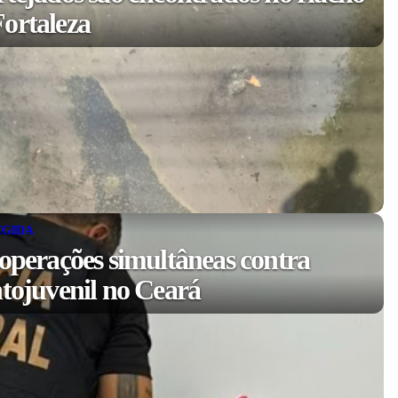
ortaleza
EGIDA
 operações simultâneas contra
ntojuvenil no Ceará