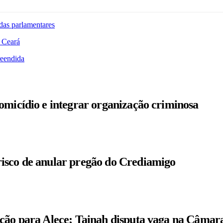
das parlamentares
 Ceará
reendida
omicídio e integrar organização criminosa
isco de anular pregão do Crediamigo
ição para Alece; Tainah disputa vaga na Câmar