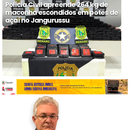
Polícia Civil apreende 264 kg de
maconha escondidos em potes de
açaí no Jangurussu