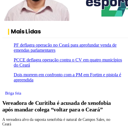
Mais Lidas
PF deflagra operação no Ceará para aprofundar venda de
emendas parlamentares
PCCE deflagra operação contra o CV em quatro municípios
do Ceará
Dois morrem em confronto com a PM em Fortim e pistola é
apreendida
Briga feia
Vereadora de Curitiba é acusada de xenofobia
após mandar colega “voltar para o Ceará”
A vereadora alvo da suposta xenofobia é natural de Campos Sales, no
Ceará