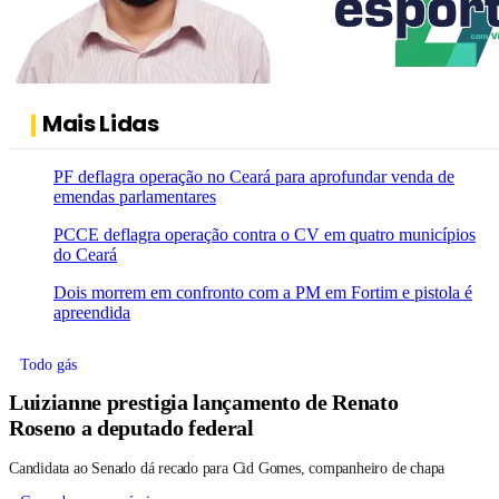
Mais Lidas
PF deflagra operação no Ceará para aprofundar venda de
emendas parlamentares
PCCE deflagra operação contra o CV em quatro municípios
do Ceará
Dois morrem em confronto com a PM em Fortim e pistola é
apreendida
Todo gás
Luizianne prestigia lançamento de Renato
Roseno a deputado federal
Candidata ao Senado dá recado para Cid Gomes, companheiro de chapa