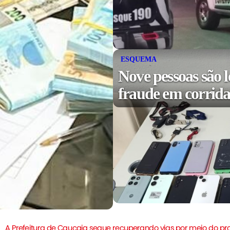
ESQUEMA
Nove pessoas são l
fraude em corridas