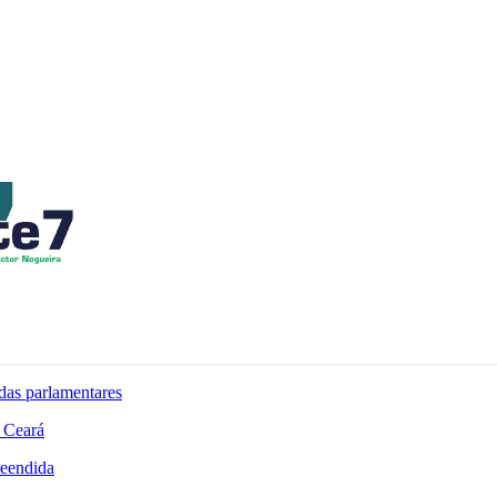
das parlamentares
 Ceará
reendida