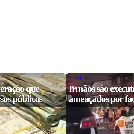
CONFLITO
eração que
Irmãos são execut
sos públicos
ameaçados por fa