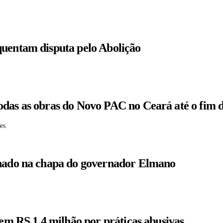
quentam disputa pelo Abolição
odas as obras do Novo PAC no Ceará até o fim 
es
enado na chapa do governador Elmano
 em RS 1,4 milhão por práticas abusivas