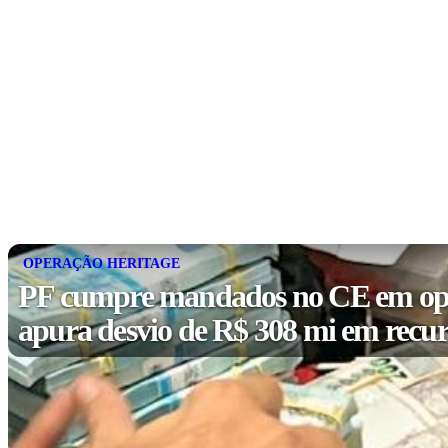
OPERAÇÃO HERITAGE
PF cumpre mandados no CE em op
apura desvio de R$ 308 mi em recur