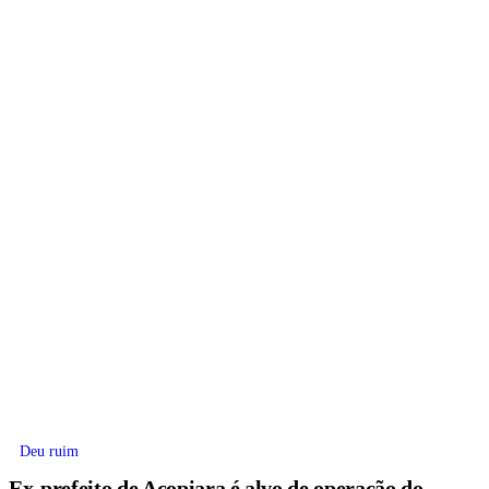
Deu ruim
Ex-prefeito de Acopiara é alvo de operação do