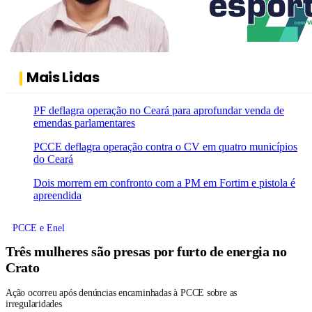
Mais Lidas
PF deflagra operação no Ceará para aprofundar venda de
emendas parlamentares
PCCE deflagra operação contra o CV em quatro municípios
do Ceará
Dois morrem em confronto com a PM em Fortim e pistola é
apreendida
PCCE e Enel
Três mulheres são presas por furto de energia no
Crato
Ação ocorreu após denúncias encaminhadas à PCCE sobre as
irregularidades