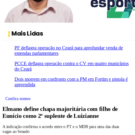
Mais Lidas
PF deflagra operação no Ceará para aprofundar venda de
emendas parlamentares
PCCE deflagra operação contra o CV em quatro municípios
do Ceará
Dois morrem em confronto com a PM em Fortim e pistola é
apreendida
Confira nomes
Elmano define chapa majoritária com filho de
Eunício como 2º suplente de Luizianne
A indicação confirma o acordo entre o PT e o MDB para uma das duas
vagas ao Senado