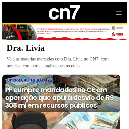
Dra. Lívia
Veja as materias marcadas com Dra. Lívia no CN7, com
noticias, contexto e atualizacoes recentes.
OPERAÇÃO HERITAGE
PF cumpre mandados no CE em
operação que apura desvio de R$
308 mi em recursos públicos