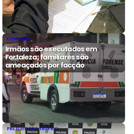
CONFLITO
Irmãos são executados em
Fortaleza; familiares são
ameaçados por facção
PREJUÍZO PRO TRÁFICO