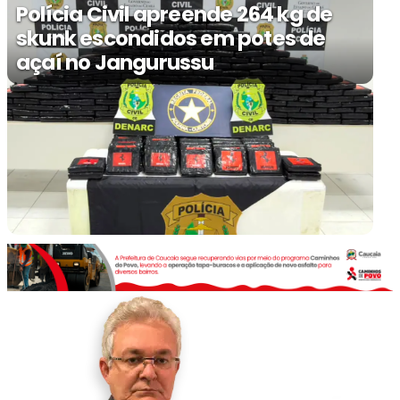
Polícia Civil apreende 264 kg de
skunk escondidos em potes de
açaí no Jangurussu