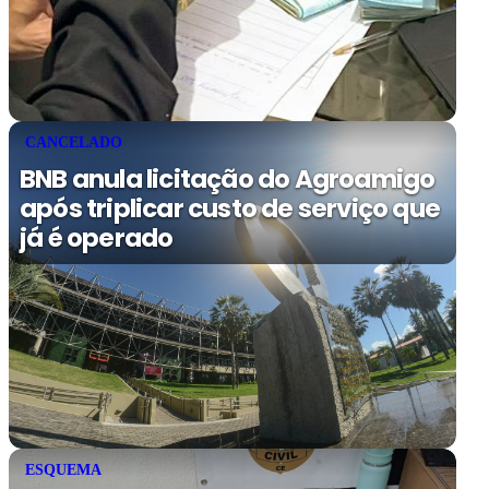
CANCELADO
BNB anula licitação do Agroamigo
após triplicar custo de serviço que
já é operado
ESQUEMA