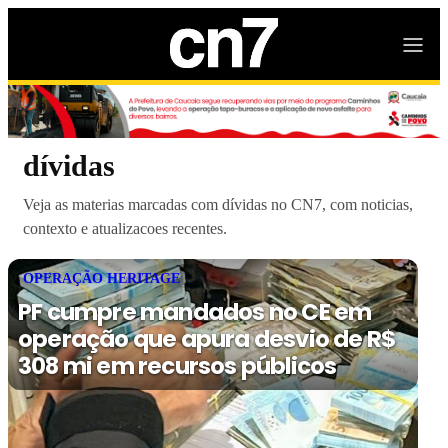
dívidas
Veja as materias marcadas com dívidas no CN7, com noticias,
contexto e atualizacoes recentes.
OPERAÇÃO HERITAGE
PF cumpre mandados no CE em
operação que apura desvio de R$
308 mi em recursos públicos