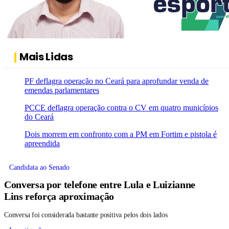
Mais Lidas
PF deflagra operação no Ceará para aprofundar venda de
emendas parlamentares
PCCE deflagra operação contra o CV em quatro municípios
do Ceará
Dois morrem em confronto com a PM em Fortim e pistola é
apreendida
Candidata ao Senado
Conversa por telefone entre Lula e Luizianne
Lins reforça aproximação
Conversa foi considerada bastante positiva pelos dois lados