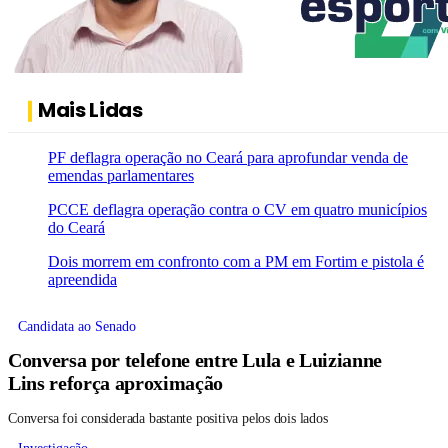
Mais Lidas
PF deflagra operação no Ceará para aprofundar venda de
emendas parlamentares
PCCE deflagra operação contra o CV em quatro municípios
do Ceará
Dois morrem em confronto com a PM em Fortim e pistola é
apreendida
Candidata ao Senado
Conversa por telefone entre Lula e Luizianne
Lins reforça aproximação
Conversa foi considerada bastante positiva pelos dois lados