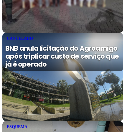
CANCELADO
BNB anula licitação do Agroamigo
após triplicar custo de serviço que
já é operado
ESQUEMA