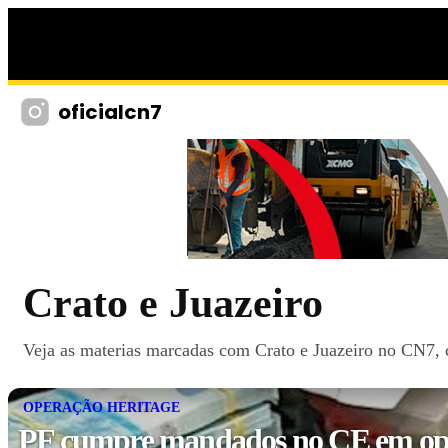
oficialcn7
Crato e Juazeiro
Veja as materias marcadas com Crato e Juazeiro no CN7, c
OPERAÇÃO HERITAGE
PF cumpre mandados no CE em op