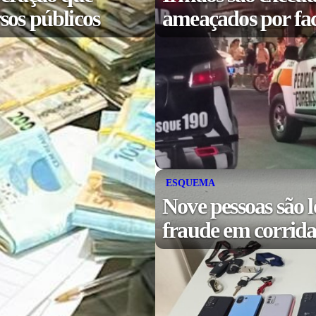
sos públicos
ameaçados por fa
ESQUEMA
Nove pessoas são l
fraude em corridas