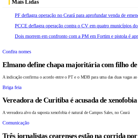
Mais Lidas
PF deflagra operação no Ceará para aprofundar venda de emen
PCCE deflagra operação contra o CV em quatro municípios do
Dois morrem em confronto com a PM em Fortim e pistola é ap
Confira nomes
Elmano define chapa majoritária com filho de
A indicação confirma o acordo entre o PT e o MDB para uma das duas vagas ao
Briga feia
Vereadora de Curitiba é acusada de xenofobia
A vereadora alvo da suposta xenofobia é natural de Campos Sales, no Ceará
Comunicação
Três jornalistas cearenses estão na corrida po