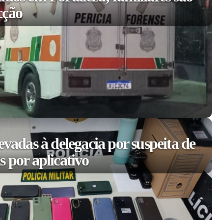
cção
evadas à delegacia por suspeita de
 por aplicativo