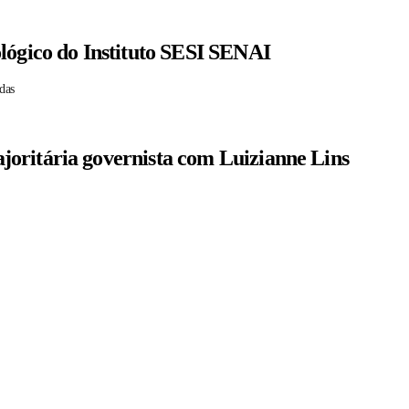
lógico do Instituto SESI SENAI
das
oritária governista com Luizianne Lins