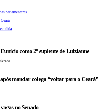
das parlamentares
 Ceará
reendida
 Eunício como 2º suplente de Luizianne
 Senado
 após mandar colega “voltar para o Ceará”
r vagas no Senado