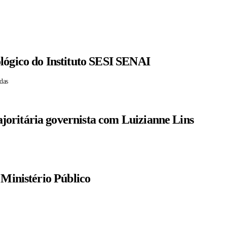
lógico do Instituto SESI SENAI
das
oritária governista com Luizianne Lins
 Ministério Público