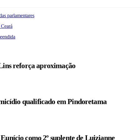
das parlamentares
 Ceará
reendida
 Lins reforça aproximação
homicídio qualificado em Pindoretama
 Eunício como 2º suplente de Luizianne