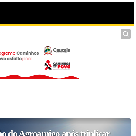
Pesquis
ão do Agroamigo após triplicar