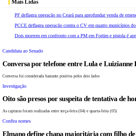
Mais Lidas
PF deflagra operação no Ceará para aprofundar venda de emen
PCCE deflagra operação contra o CV em quatro municípios do
Dois morrem em confronto com a PM em Fortim e pistola é ap
Candidata ao Senado
Conversa por telefone entre Lula e Luizianne
Conversa foi considerada bastante positiva pelos dois lados
Investigação
Oito são presos por suspeita de tentativa de 
As capturas foram realizadas entre terça-feira (04) e quarta-feira (05)
Confira nomes
Elmano define chapa majoritária com filho de