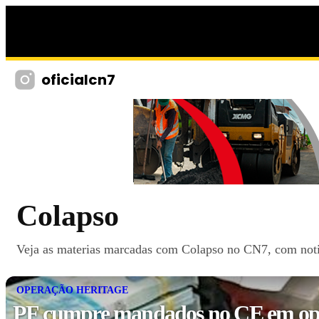
oficialcn7
Colapso
Veja as materias marcadas com Colapso no CN7, com notici
OPERAÇÃO HERITAGE
PF cumpre mandados no CE em op