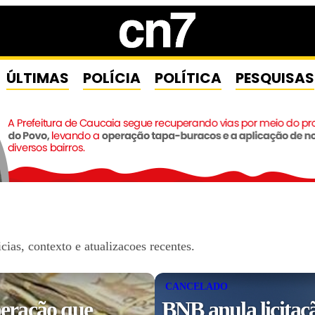
ÚLTIMAS
POLÍCIA
POLÍTICA
PESQUISAS
as, contexto e atualizacoes recentes.
CANCELADO
eração que
BNB anula licitaç