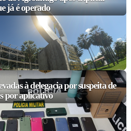
ue já é operado
evadas à delegacia por suspeita de
 por aplicativo