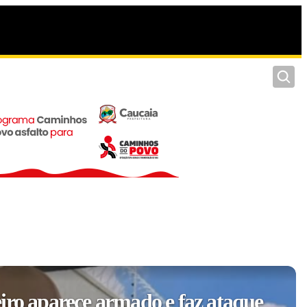
Pesquis
iro aparece armado e faz ataque