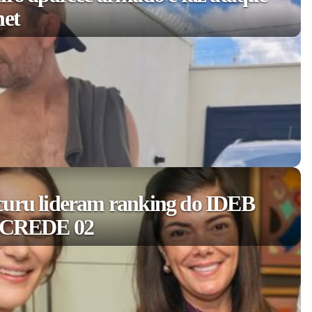
net
curu lideram ranking do IDEB
a CREDE 02