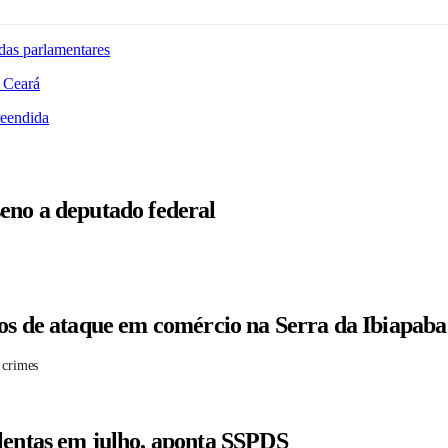
das parlamentares
 Ceará
reendida
eno a deputado federal
tos de ataque em comércio na Serra da Ibiapaba
 crimes
lentas em julho, aponta SSPDS