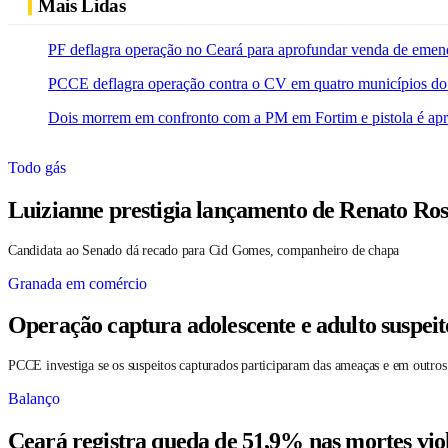
Mais Lidas
PF deflagra operação no Ceará para aprofundar venda de emen
PCCE deflagra operação contra o CV em quatro municípios do
Dois morrem em confronto com a PM em Fortim e pistola é ap
Todo gás
Luizianne prestigia lançamento de Renato Ros
Candidata ao Senado dá recado para Cid Gomes, companheiro de chapa
Granada em comércio
Operação captura adolescente e adulto suspei
PCCE investiga se os suspeitos capturados participaram das ameaças e em outros
Balanço
Ceará registra queda de 51,9% nas mortes vio