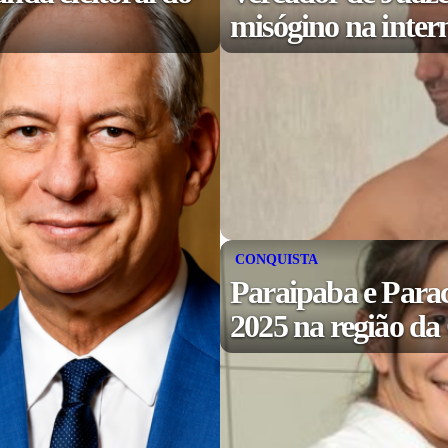
misógino na inter
CONQUISTA
Paraipaba e Para
2025 na região d