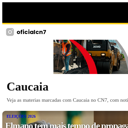
oficialcn7
Caucaia
Veja as materias marcadas com Caucaia no CN7, com notici
ELEIÇÕES 2026
Elmano tem mais tempo de propagan