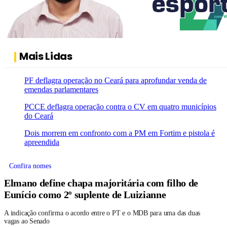
Mais Lidas
PF deflagra operação no Ceará para aprofundar venda de
emendas parlamentares
PCCE deflagra operação contra o CV em quatro municípios
do Ceará
Dois morrem em confronto com a PM em Fortim e pistola é
apreendida
Confira nomes
Elmano define chapa majoritária com filho de
Eunício como 2º suplente de Luizianne
A indicação confirma o acordo entre o PT e o MDB para uma das duas
vagas ao Senado