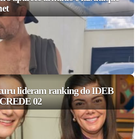
net
curu lideram ranking do IDEB
a CREDE 02