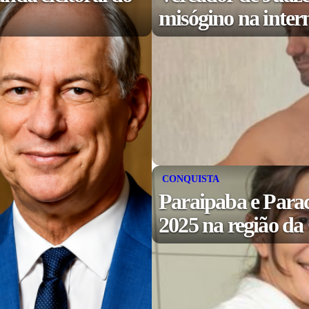
misógino na inter
CONQUISTA
Paraipaba e Para
2025 na região d