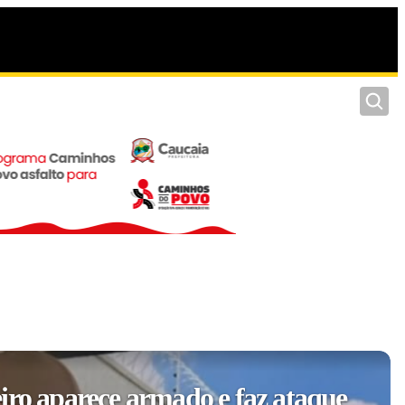
Pesquis
iro aparece armado e faz ataque