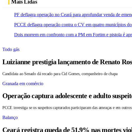
Mais Lidas
PF deflagra operação no Ceará para aprofundar venda de emen
PCCE deflagra operação contra o CV em quatro municípios do
Dois morrem em confronto com a PM em Fortim e pistola é ap
Todo gás
Luizianne prestigia lançamento de Renato Ros
Candidata ao Senado dá recado para Cid Gomes, companheiro de chapa
Granada em comércio
Operação captura adolescente e adulto suspei
PCCE investiga se os suspeitos capturados participaram das ameaças e em outros
Balanço
Ceará registra queda de 51,9% nas mortes vio