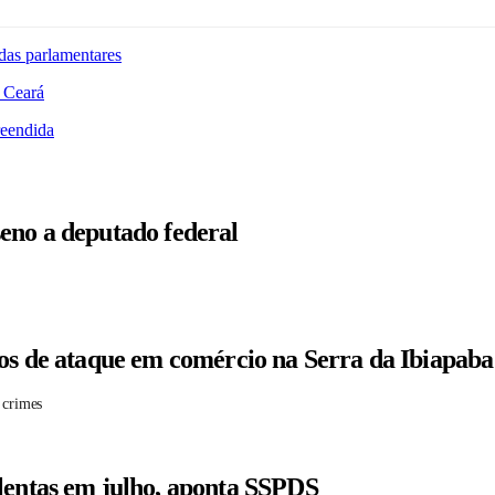
das parlamentares
 Ceará
reendida
eno a deputado federal
tos de ataque em comércio na Serra da Ibiapaba
 crimes
lentas em julho, aponta SSPDS