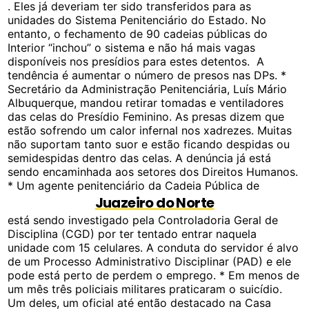
. Eles já deveriam ter sido transferidos para as
unidades do Sistema Penitenciário do Estado. No
entanto, o fechamento de 90 cadeias públicas do
Interior “inchou” o sistema e não há mais vagas
disponíveis nos presídios para estes detentos. A
tendência é aumentar o número de presos nas DPs. *
Secretário da Administração Penitenciária, Luís Mário
Albuquerque, mandou retirar tomadas e ventiladores
das celas do Presídio Feminino. As presas dizem que
estão sofrendo um calor infernal nos xadrezes. Muitas
não suportam tanto suor e estão ficando despidas ou
semidespidas dentro das celas. A denúncia já está
sendo encaminhada aos setores dos Direitos Humanos.
* Um agente penitenciário da Cadeia Pública de
Juazeiro do Norte
está sendo investigado pela Controladoria Geral de
Disciplina (CGD) por ter tentado entrar naquela
unidade com 15 celulares. A conduta do servidor é alvo
de um Processo Administrativo Disciplinar (PAD) e ele
pode está perto de perdem o emprego. * Em menos de
um mês três policiais militares praticaram o suicídio.
Um deles, um oficial até então destacado na Casa