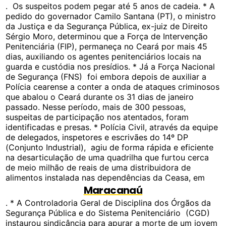
. Os suspeitos podem pegar até 5 anos de cadeia. * A
pedido do governador Camilo Santana (PT), o ministro
da Justiça e da Segurança Pública, ex-juiz de Direito
Sérgio Moro, determinou que a Força de Intervenção
Penitenciária (FIP), permaneça no Ceará por mais 45
dias, auxiliando os agentes penitenciários locais na
guarda e custódia nos presídios. * Já a Força Nacional
de Segurança (FNS) foi embora depois de auxiliar a
Polícia cearense a conter a onda de ataques criminosos
que abalou o Ceará durante os 31 dias de janeiro
passado. Nesse período, mais de 300 pessoas,
suspeitas de participação nos atentados, foram
identificadas e presas. * Polícia Civil, através da equipe
de delegados, inspetores e escrivães do 14º DP
(Conjunto Industrial), agiu de forma rápida e eficiente
na desarticulação de uma quadrilha que furtou cerca
de meio milhão de reais de uma distribuidora de
alimentos instalada nas dependências da Ceasa, em
Maracanaú
. * A Controladoria Geral de Disciplina dos Órgãos da
Segurança Pública e do Sistema Penitenciário (CGD)
instaurou sindicância para apurar a morte de um jovem