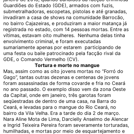
Guardiões do Estado (GDE), armados com fuzis,
submetralhadoras, escopetas, pistolas e até granadas,
invadiram a casa de shows na comunidade Barrocão,
no bairro Cajazeiras, e produziram a maior matança já
registrada no estado, com 14 pessoas mortas. Entre as
vítimas, estavam oito mulheres. Nenhuma delas tinha
envolvimento criminal, e foram executadas
sumariamente apenas por estarem participando de
uma festa ou baile patrocinado pela facção rival da
GDE, o Comando Vermelho (CV).
Tortura e morte no mangue
Mas, assim como as oito jovens mortas no “Forró do
Gago”, tantas outras dezenas e centenas de jovens
foram assassinadas de forma covarde e fria no Ceará
no ano passado. O exemplo disso vem da zona Oeste
da Capital, onde em janeiro, três garotas foram
seqüestradas de dentro de uma casa, na Barra do
Ceará, e levadas para o mangue do Rio Ceará, no
bairro da Vila Velha. Era a tarde do dia 2 de março.
Nara Aline Mota de Lima, Darcielly Anselmo de Alencar
e Ingrid Teixeira Pereira foram severamente torturadas,
humilhadas, e mortas por meio de esquartejamento e