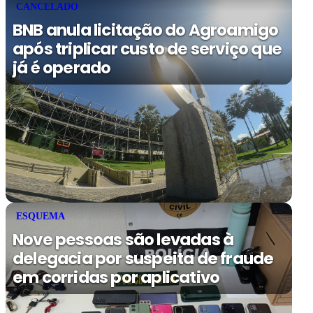
CANCELADO
BNB anula licitação do Agroamigo
após triplicar custo de serviço que
já é operado
ESQUEMA
Nove pessoas são levadas à
delegacia por suspeita de fraude
em corridas por aplicativo