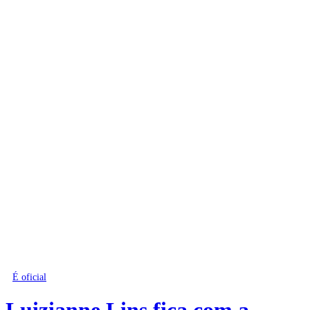
É oficial
Luizianne Lins fica com a