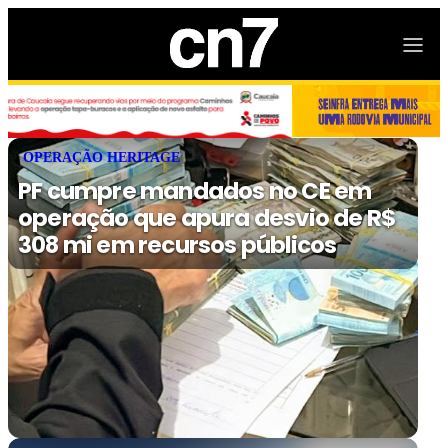
OPERAÇÃO HERITAGE
PF cumpre mandados no CE em
operação que apura desvio de R$
308 mi em recursos públicos