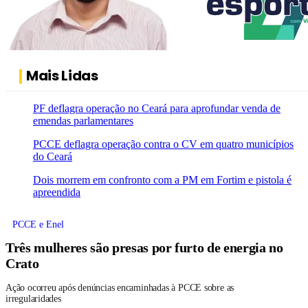
Mais Lidas
PF deflagra operação no Ceará para aprofundar venda de
emendas parlamentares
PCCE deflagra operação contra o CV em quatro municípios
do Ceará
Dois morrem em confronto com a PM em Fortim e pistola é
apreendida
PCCE e Enel
Três mulheres são presas por furto de energia no
Crato
Ação ocorreu após denúncias encaminhadas à PCCE sobre as
irregularidades