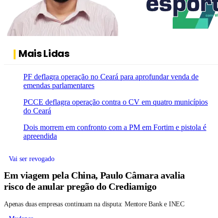
Mais Lidas
PF deflagra operação no Ceará para aprofundar venda de
emendas parlamentares
PCCE deflagra operação contra o CV em quatro municípios
do Ceará
Dois morrem em confronto com a PM em Fortim e pistola é
apreendida
Vai ser revogado
Em viagem pela China, Paulo Câmara avalia
risco de anular pregão do Crediamigo
Apenas duas empresas continuam na disputa: Mentore Bank e INEC