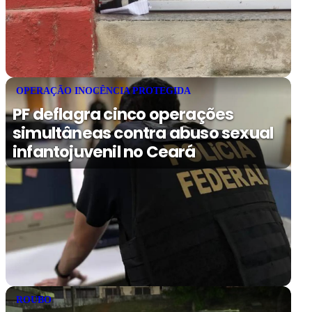
OPERAÇÃO INOCÊNCIA PROTEGIDA
PF deflagra cinco operações
simultâneas contra abuso sexual
infantojuvenil no Ceará
ROUBO